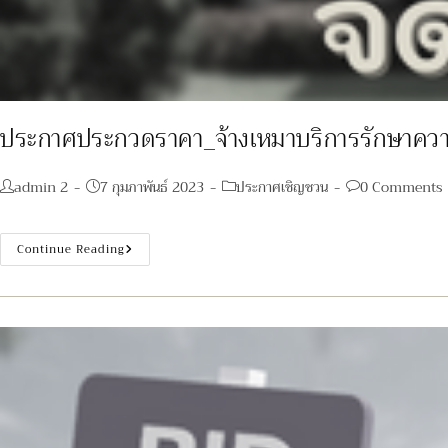
ประกาศประกวดราคา_จ้างเหมาบริการรักษาคว
Post
Post
Post
Post
admin 2
7 กุมภาพันธ์ 2023
ประกาศเชิญชวน
0 Comments
author:
published:
category:
comments:
ประกาศ
Continue Reading
ประกวด
ราคา_จ้าง
เหมา
บริการ
รักษา
ความ
ปลอดภัย