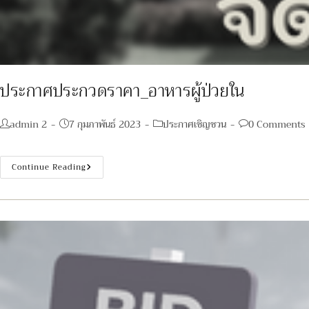
ประกาศประกวดราคา_อาหารผู้ป่วยใน
Post
Post
Post
Post
admin 2
7 กุมภาพันธ์ 2023
ประกาศเชิญชวน
0 Comments
author:
published:
category:
comments:
ประกาศ
Continue Reading
ประกวด
ราคา_อาหาร
ผู้
ป่วย
ใน