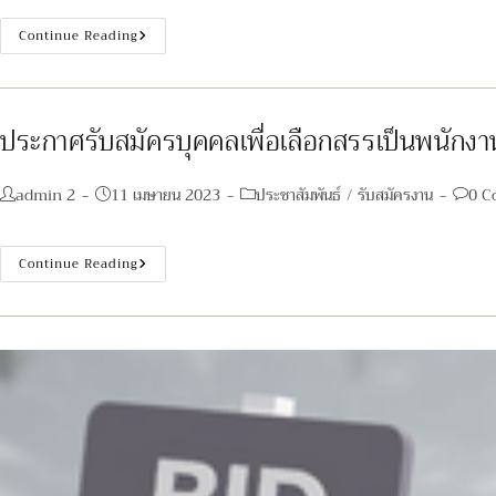
ประกาศ
Continue Reading
ราย
ชื่อ
ผู้
มี
สิทธิ
เข้า
ประกาศรับสมัครบุคคลเพื่อเลือกสรรเป็นพนัก
รับ
ประเมิน
สมรรถนะ
ครั้ง
Post
Post
Post
Post
admin 2
11 เมษายน 2023
ประชาสัมพันธ์
/
รับสมัครงาน
0 C
ที่
author:
published:
category:
comme
1
เพื่อ
เลือกสรร
ประกาศ
Continue Reading
เป็น
รับ
พนักงาน
สมัคร
กระทรวง
บุคคล
สาธารณสุข
เพื่อ
ทั่วไป
เลือกสรร
ตำแหน่ง
เป็น
นัก
พนักงาน
จัดการ
กระทรวง
งาน
สาธารณสุข
ทั่วไป
ตำแหน่ง
1
นาย
อัตรา
ช่าง
ตำแหน่ง
โยธา
เจ้า
พนักงาน