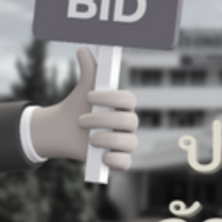
การ
เงิน
และ
บัญชี
1
อัตรา
ตำแหน่ง
พนักงาน
พิมพ์
(ปวช.)
1
อัตรา
และ
ตำแหน่ง
พนักงาน
พิมพ์
(ม.3,
ม.6)
1
อัตรา