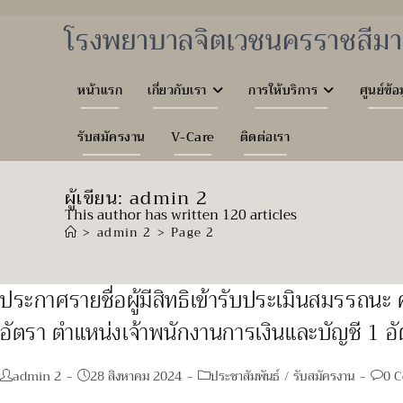
Skip
to
โรงพยาบาลจิตเวชนครราชสีมา
content
หน้าแรก
เกี่ยวกับเรา
การให้บริการ
ศูนย์ข้อ
รับสมัครงาน
V-Care
ติดต่อเรา
ผู้เขียน:
admin 2
This author has written 120 articles
>
admin 2
>
Page 2
ประกาศรายชื่อผู้มีสิทธิเข้ารับประเมินสมรรถนะ
อัตรา ตำแหน่งเจ้าพนักงานการเงินและบัญชี 1 อ
Post
Post
Post
Post
admin 2
28 สิงหาคม 2024
ประชาสัมพันธ์
/
รับสมัครงาน
0 
author:
published:
category:
comm