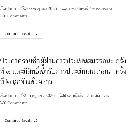
ชั่วคราว
Post
Post
Post
admin
20 กรกฎาคม 2026
ประชาสัมพันธ์
/
รับสมัครงาน
author:
published:
category:
Post
0 Comments
comments:
ประกาศ
Continue Reading
เรื่อง
ประกาศ
ราย
ชื่อ
ผู้
ผ่าน
ประกาศรายชื่อผู้ผ่านการประเมินสมรรถนะ ครั้ง
การ
เลือกสรร
ที่ ๑ และมีสิทธิ์เข้ารับการประเมินสมรรถนะ ครั้ง
เพื่อ
จัด
จ้าง
ที่ ๒ ลูกจ้างชั่วคราว
เป็น
พนักงาน
กระทรวง
สาธารณสุข
Post
Post
Post
admin
9 กรกฎาคม 2026
ประชาสัมพันธ์
/
รับสมัครงาน
ทั่วไป
author:
published:
category:
Post
0 Comments
comments:
ประกาศ
Continue Reading
ราย