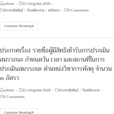
Post
Post
admin
22 กรกฎาคม 2026
author:
published:
Post
Post
ประชาสัมพันธ์
/
รับสมัครงาน
/
หน้าแรก
0 Comments
category:
comments:
ประกาศ
Continue Reading
ราย
ชื่อ
ผู้
มี
สิทธิ
เข้า
ประกาศเรื่อง รายชื่อผู้มีสิทธิเข้ารับการประเมิน
รับ
การ
สมรรถนะ กำหนดวัน เวลา และสถานที่ในการ
ประเมิน
สมรรถนะ
ครั้ง
ประเมินสมรรถนะ ตำแหน่งวิชาการพัสดุ จำนวน
ที่
๑
๑ อัตรา
พนักงาน
กระทรวง
สาธารณสุข
Post
Post
Post
admin
22 กรกฎาคม 2026
ประชาสัมพันธ์
/
รับสมัครงาน
author:
published:
category:
Post
0 Comments
comments:
ประกาศ
Continue Reading