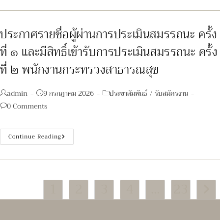
ชื่อ
ผู้
ผ่าน
การ
ประเมิน
ประกาศรายชื่อผู้ผ่านการประเมินสมรรถนะ ครั้ง
สมรรถนะ
ครั้ง
ที่ ๑ และมีสิทธิ์เข้ารับการประเมินสมรรถนะ ครั้ง
ที่
๑
และ
ที่ ๒ พนักงานกระทรวงสาธารณสุข
มี
สิทธิ์
เข้า
รับ
Post
Post
Post
admin
9 กรกฎาคม 2026
ประชาสัมพันธ์
/
รับสมัครงาน
การ
author:
published:
category:
ประเมิน
Post
0 Comments
สมรรถนะ
comments:
ครั้ง
ที่
๒
ประกาศ
Continue Reading
ลูกจ้าง
ราย
ชั่วคราว
ชื่อ
ผู้
ผ่าน
การ
ประเมิน
1
2
3
4
…
23
สมรรถนะ
Go to
ครั้ง
ที่
๑
และ
มี