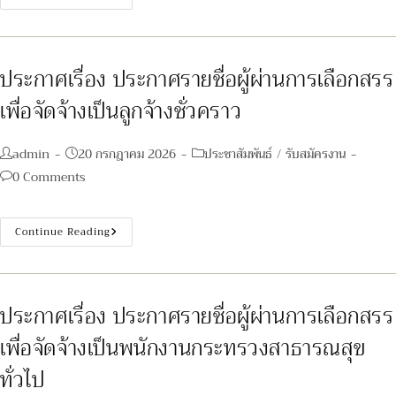
เรื่อง
ราย
ชื่อ
ผู้
มี
สิทธิ
ประกาศเรื่อง ประกาศรายชื่อผู้ผ่านการเลือกสรร
เข้า
รับ
เพื่อจัดจ้างเป็นลูกจ้างชั่วคราว
การ
ประเมิน
สมรรถนะ
กำหนด
Post
Post
Post
admin
20 กรกฎาคม 2026
ประชาสัมพันธ์
/
รับสมัครงาน
วัน
เวลา
author:
published:
category:
Post
0 Comments
และ
สถาน
comments:
ที่
ใน
การ
ประกาศ
Continue Reading
ประเมิน
เรื่อง
สมรรถนะ
ประกาศ
ตำแหน่ง
ราย
วิชาการ
ชื่อ
พัสดุ
ผู้
จำนวน
ผ่าน
ประกาศเรื่อง ประกาศรายชื่อผู้ผ่านการเลือกสรร
๑
การ
อัตรา
เลือกสรร
เพื่อจัดจ้างเป็นพนักงานกระทรวงสาธารณสุข
เพื่อ
จัด
จ้าง
ทั่วไป
เป็น
ลูกจ้าง