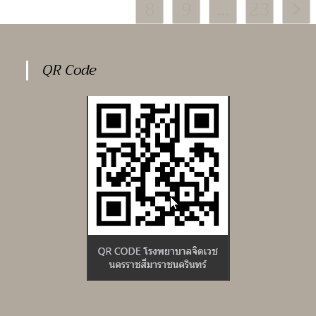
8
9
…
23
ที่
Go to
1
และ
มี
สิทธิ์
เข้า
รับ
QR Code
การ
ประเมิน
สมรรถนะ
ครั้ง
ที่
2
ลูกจ้าง
ชั่วคราว
ตำแหน่ง
นาย
ช่างไฟ
ฟ้า
จำนวน
1
อัตรา
และ
ตำแหน่ง
พนักงาน
พิมพ์
วุฒิ
ม.3
ม.6