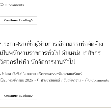
author:
published:
category:
Post
0 Comments
comments:
ประกาศ
Continue Reading
เรื่อง
ประกาศ
ราย
ชื่อ
ผู้
ผ่าน
ประกาศรายชื่อผู้ผ่านการเลือกสรรเพื่อจัดจ้าง
การ
เลือกสรร
เป็นพนักงานราชการทั่วไป ตำแหน่ง เภสัชกร
เพื่อ
จัด
จ้าง
วิศวกรไฟฟ้า นักจัดการงานทั่วไป
เป็น
พนักงาน
กระทรวง
สาธารณสุข
Post
ประชาสัมพันธ์ โรงพยาบาลจิตเวชนครราชสีมาราชนครินทร์
ทั่วไป
author:
Post
Post
Post
25 พฤศจิกายน 2025
ประชาสัมพันธ์
/
รับสมัครงาน
0 Comments
published:
category:
comments:
ประกาศ
Continue Reading
ราย
ชื่อ
ผู้
ผ่าน