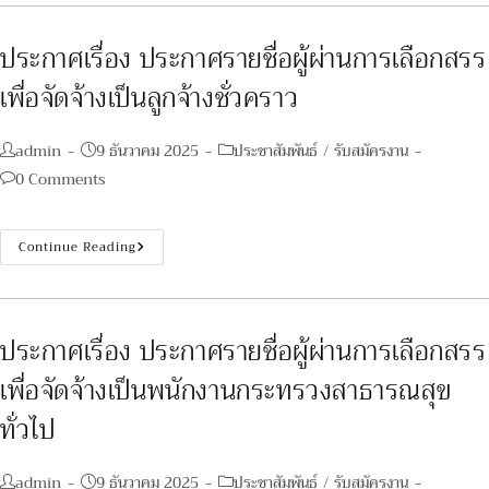
สมัคร
บุคคล
เพื่อ
เลือกสรร
ประกาศเรื่อง ประกาศรายชื่อผู้ผ่านการเลือกสรร
เป็น
พนักงาน
เพื่อจัดจ้างเป็นลูกจ้างชั่วคราว
ราชการ
ทั่วไป
ตำแหน่ง
พยาบาล
Post
Post
Post
admin
9 ธันวาคม 2025
ประชาสัมพันธ์
/
รับสมัครงาน
วิชาชีพ
author:
published:
category:
Post
0 Comments
comments:
ประกาศ
Continue Reading
เรื่อง
ประกาศ
ราย
ชื่อ
ผู้
ผ่าน
ประกาศเรื่อง ประกาศรายชื่อผู้ผ่านการเลือกสรร
การ
เลือกสรร
เพื่อจัดจ้างเป็นพนักงานกระทรวงสาธารณสุข
เพื่อ
จัด
จ้าง
ทั่วไป
เป็น
ลูกจ้าง
ชั่วคราว
Post
Post
Post
admin
9 ธันวาคม 2025
ประชาสัมพันธ์
/
รับสมัครงาน