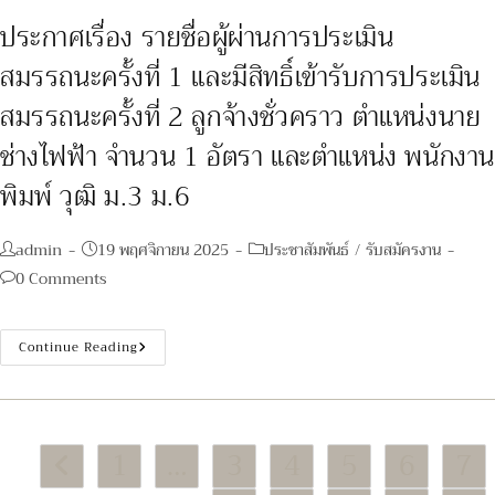
การ
เลือกสรร
ประกาศเรื่อง รายชื่อผู้ผ่านการประเมิน
เพื่อ
จัด
สมรรถนะครั้งที่ 1 และมีสิทธิ์เข้ารับการประเมิน
จ้าง
เป็น
พนักงาน
สมรรถนะครั้งที่ 2 ลูกจ้างชั่วคราว ตำแหน่งนาย
ราชการ
ทั่วไป
ช่างไฟฟ้า จำนวน 1 อัตรา และตำแหน่ง พนักงาน
ตำแหน่ง
เภสัชกร
วิศวกร
พิมพ์ วุฒิ ม.3 ม.6
ไฟฟ้า
นัก
จัดการ
งาน
Post
Post
Post
admin
19 พฤศจิกายน 2025
ประชาสัมพันธ์
/
รับสมัครงาน
ทั่วไป
author:
published:
category:
Post
0 Comments
comments:
ประกาศ
Continue Reading
เรื่อง
ราย
ชื่อ
ผู้
ผ่าน
การ
1
…
3
4
5
6
7
ประเมิน
Go to the previous page
สมรรถนะ
ครั้ง