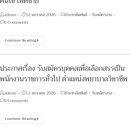
คนไข้ เพศชาย
Post
Post
Post
admin
12 มกราคม 2026
ประชาสัมพันธ์
/
รับสมัครงาน
author:
published:
category:
Post
0 Comments
comments:
ประกาศ
Continue Reading
เรื่อง
รับ
สมัคร
บุคคล
เพื่อ
เลือกสรร
ประกาศเรื่อง รับสมัครบุคคลเพื่อเลือกสรรเป็น
เป็น
พนักงาน
พนักงานราชการทั่วไป ตำแหน่งพยาบาลวิชาชีพ
กระทรวง
สาธารณสุข
ทั่วไป
ตำแหน่ง
Post
Post
Post
admin
12 มกราคม 2026
ประชาสัมพันธ์
/
รับสมัครงาน
พยาบาล
วิชาชีพ
author:
published:
category:
Post
0 Comments
และ
ตำแหน่ง
comments:
พนักงาน
ช่วย
เหลือ
ประกาศ
Continue Reading
คนไข้
เรื่อง
เพศ
รับ
ชาย