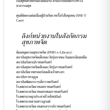
กองยุทธศาสตร์และแผนงาน สำนักงานปลัดกระทรวง
สาธารณสุข
ศูนย์ติดตามต่อเนื่องผู้ป่วยจิตเวชเรื้อรังในชุมชน (SMI-V
Care)
ลิงก์หน่วยงานในสังกัดกรม
สุขภาพจิต
ห้องสมุดกรมสุขภาพจิต (DMH e-Library)
สถาบันสุขภาพจิตเด็กและวัยรุ่นภาคตะวันออกเฉียงเหนือ
สถาบันกัลยาณ์ราชนครินทร์
สถาบันสุขภาพจิตเด็กและวัยรุ่นราชนครินทร์
สถาบันจิตเวชศาสตร์สมเด็จเจ้าพระยา
สถาบันราชานุกูล
สถาบันพัฒนาการเด็กราชครินทร์
โรงพยาบาลจิตเวชเลยราชนครินทร์
โรงพยาบาลจิตเวชนครพนมราชนครินทร์
โรงพยาบาลยุวประสาทไวทโยปถัมภ์
โรงพยาบาลสวนสราญรมย์
โรงพยาบาลจิตเวชนครสวรรค์ราชนครินทร์