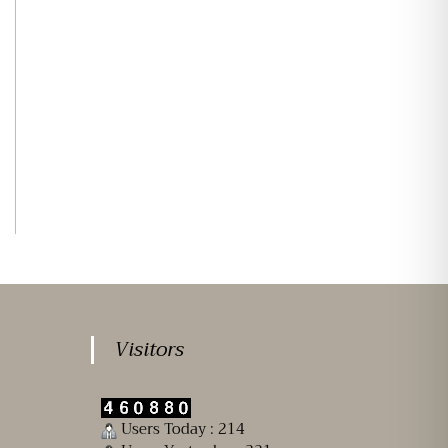
Visitors
Users Today : 214