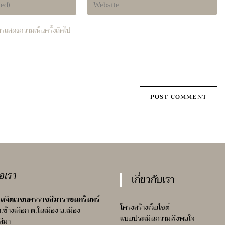
your
website
บการแสดงความเห็นครั้งถัดไป
URL
(optional)
่อเรา
เกี่ยวกับเรา
ลจิตเวชนครราชสีมาราชนครินทร์
โครงสร้างเว็บไซต์
ถ.ช้างเผือก ต.ในเมือง อ.เมือง
แบบประเมินความพึงพอใจ
สีมา