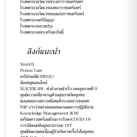
โรงพยาบาลจิตเวชสระแก้วราชนครินทร์
โรงพยาบาลจิตเวชสงขลาราชนครินทร์
โรงพยาบาลจิตเวชขอนแก่นราชนครินทร์
โรงพยาบาลศรีธัญญา
โรงพยาบาลสวนปรุง
โรงพยาบาลพระศรีมหาโพธิ์
ลิงก์แนะนำ
WorkD
Prison Care
ยาไปรษณีย์ (MH2C)
ห้องสมุดออนไลน์
SUICIDE-R9 : ฆ่าตัวตายสำเร็จ เขตสุขภาพที่ 9
ศูนย์ความเชี่ยวชาญด้านสุขภาพจิตชุมชน
แบบสอบถามความพึงพอใจระบบสารสนเทศ
P4P การจ่ายค่าตอบแทนตามผลการปฏิบัติงาน
Knowledge Management (KM)
เตรียมความพร้อมด้านการรักษาCOVID-19
การเปิดเผยข้อมูลสาธารณะ OIT
ศูนย์ติดตามต่อเนื่องผู้ป่วยจิตเวชเรื้อรังในชุมชน