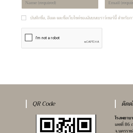
your
your
name
email
บันทึกชื่อ, อีเมล และชื่อเว็บไซต์ของฉันบนเบราว์เซอร์นี้ สำหรั
or
address
username
to
to
comment
comment
QR Code
ติดต
โรงพยาบา
เลขที่ 86 
จ.นครราช