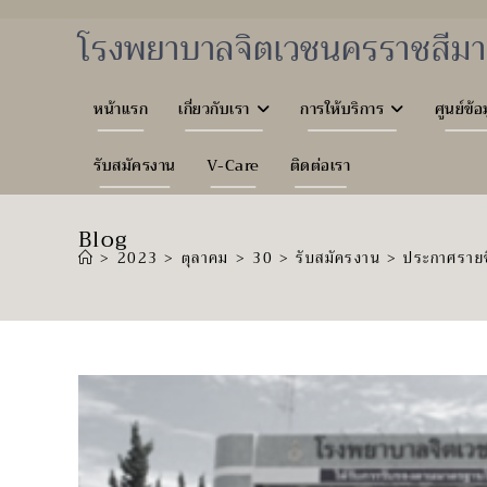
Skip
to
โรงพยาบาลจิตเวชนครราชสีมา
content
หน้าแรก
เกี่ยวกับเรา
การให้บริการ
ศูนย์ข้อ
รับสมัครงาน
V-Care
ติดต่อเรา
Blog
>
2023
>
ตุลาคม
>
30
>
รับสมัครงาน
>
ประกาศรายชื