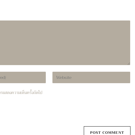
Enter
your
website
บการแสดงความเห็นครั้งถัดไป
URL
(optional)