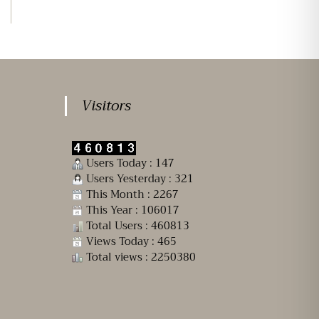
Visitors
Users Today : 147
Users Yesterday : 321
This Month : 2267
This Year : 106017
Total Users : 460813
Views Today : 465
Total views : 2250380