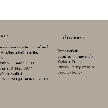
่อเรา
เกี่ยวกับเรา
ลจิตเวชนครราชสีมาราชนครินทร์
โครงสร้างเว็บไซต์
ถ.ช้างเผือก ต.ในเมือง อ.เมือง
แบบประเมินความพึงพอใจ
สีมา
Website Policy
ทรศัพท์ : 0 4423 3999
Privacy Policy Website
ทรสาร : 0 4423 3977
Security Policy
ณีย์อิเล็กทรอนิกส์
:
JVKORAT@JVKORAT.GO.TH