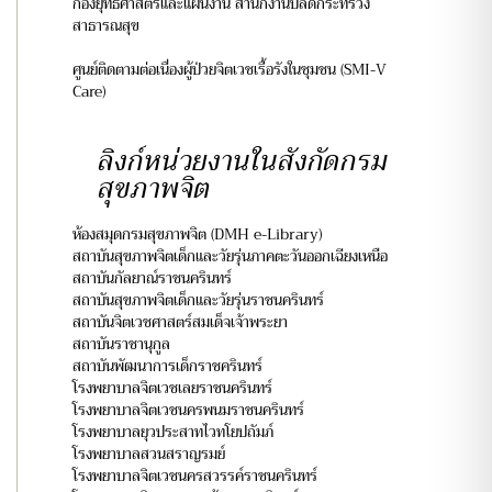
กองยุทธศาสตร์และแผนงาน สำนักงานปลัดกระทรวง
สาธารณสุข
ศูนย์ติดตามต่อเนื่องผู้ป่วยจิตเวชเรื้อรังในชุมชน (SMI-V
Care)
ลิงก์หน่วยงานในสังกัดกรม
สุขภาพจิต
ห้องสมุดกรมสุขภาพจิต (DMH e-Library)
สถาบันสุขภาพจิตเด็กและวัยรุ่นภาคตะวันออกเฉียงเหนือ
สถาบันกัลยาณ์ราชนครินทร์
สถาบันสุขภาพจิตเด็กและวัยรุ่นราชนครินทร์
สถาบันจิตเวชศาสตร์สมเด็จเจ้าพระยา
สถาบันราชานุกูล
สถาบันพัฒนาการเด็กราชครินทร์
โรงพยาบาลจิตเวชเลยราชนครินทร์
โรงพยาบาลจิตเวชนครพนมราชนครินทร์
โรงพยาบาลยุวประสาทไวทโยปถัมภ์
โรงพยาบาลสวนสราญรมย์
โรงพยาบาลจิตเวชนครสวรรค์ราชนครินทร์