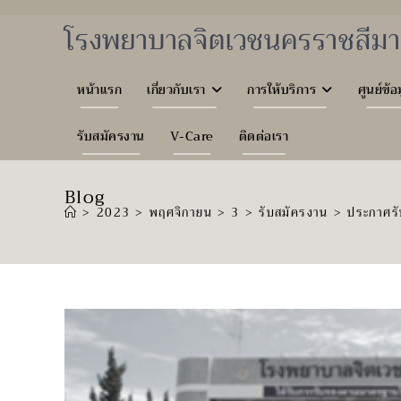
Skip
to
โรงพยาบาลจิตเวชนครราชสีมา
content
หน้าแรก
เกี่ยวกับเรา
การให้บริการ
ศูนย์ข้อ
รับสมัครงาน
V-Care
ติดต่อเรา
Blog
>
2023
>
พฤศจิกายน
>
3
>
รับสมัครงาน
>
ประกาศรั