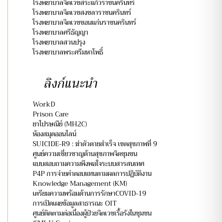
โรงพยาบาลจิตเวชสระแก้วราชนครินทร์
โรงพยาบาลจิตเวชสงขลาราชนครินทร์
โรงพยาบาลจิตเวชขอนแก่นราชนครินทร์
โรงพยาบาลศรีธัญญา
โรงพยาบาลสวนปรุง
โรงพยาบาลพระศรีมหาโพธิ์
ลิงก์แนะนำ
WorkD
Prison Care
ยาไปรษณีย์ (MH2C)
ห้องสมุดออนไลน์
SUICIDE-R9 : ฆ่าตัวตายสำเร็จ เขตสุขภาพที่ 9
ศูนย์ความเชี่ยวชาญด้านสุขภาพจิตชุมชน
แบบสอบถามความพึงพอใจระบบสารสนเทศ
P4P การจ่ายค่าตอบแทนตามผลการปฏิบัติงาน
Knowledge Management (KM)
เตรียมความพร้อมด้านการรักษาCOVID-19
การเปิดเผยข้อมูลสาธารณะ OIT
ศูนย์ติดตามต่อเนื่องผู้ป่วยจิตเวชเรื้อรังในชุมชน