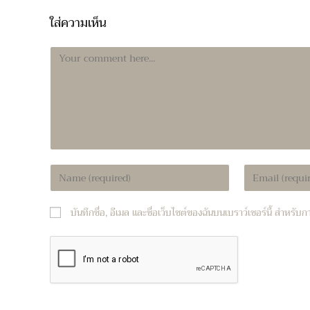
ใส่ความเห็น
Comment
Enter
Enter
your
your
name
email
บันทึกชื่อ, อีเมล และชื่อเว็บไซต์ของฉันบนเบราว์เซอร์นี้ สำหรั
or
address
username
to
to
comment
comment