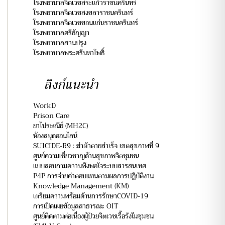
โรงพยาบาลจิตเวชสระแก้วราชนครินทร์
โรงพยาบาลจิตเวชสงขลาราชนครินทร์
โรงพยาบาลจิตเวชขอนแก่นราชนครินทร์
โรงพยาบาลศรีธัญญา
โรงพยาบาลสวนปรุง
โรงพยาบาลพระศรีมหาโพธิ์
ลิงก์แนะนำ
WorkD
Prison Care
ยาไปรษณีย์ (MH2C)
ห้องสมุดออนไลน์
SUICIDE-R9 : ฆ่าตัวตายสำเร็จ เขตสุขภาพที่ 9
ศูนย์ความเชี่ยวชาญด้านสุขภาพจิตชุมชน
แบบสอบถามความพึงพอใจระบบสารสนเทศ
P4P การจ่ายค่าตอบแทนตามผลการปฏิบัติงาน
Knowledge Management (KM)
เตรียมความพร้อมด้านการรักษาCOVID-19
การเปิดเผยข้อมูลสาธารณะ OIT
ศูนย์ติดตามต่อเนื่องผู้ป่วยจิตเวชเรื้อรังในชุมชน