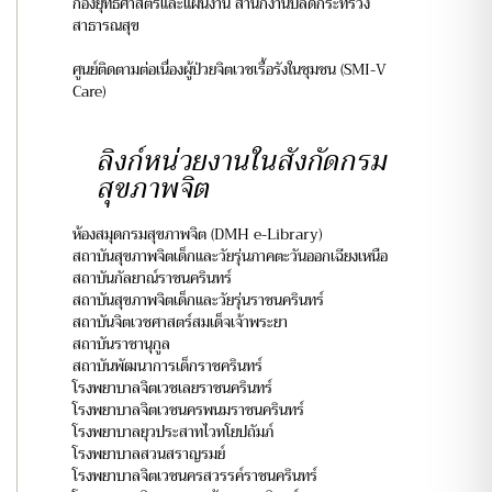
กองยุทธศาสตร์และแผนงาน สำนักงานปลัดกระทรวง
สาธารณสุข
ศูนย์ติดตามต่อเนื่องผู้ป่วยจิตเวชเรื้อรังในชุมชน (SMI-V
Care)
ลิงก์หน่วยงานในสังกัดกรม
สุขภาพจิต
ห้องสมุดกรมสุขภาพจิต (DMH e-Library)
สถาบันสุขภาพจิตเด็กและวัยรุ่นภาคตะวันออกเฉียงเหนือ
สถาบันกัลยาณ์ราชนครินทร์
สถาบันสุขภาพจิตเด็กและวัยรุ่นราชนครินทร์
สถาบันจิตเวชศาสตร์สมเด็จเจ้าพระยา
สถาบันราชานุกูล
สถาบันพัฒนาการเด็กราชครินทร์
โรงพยาบาลจิตเวชเลยราชนครินทร์
โรงพยาบาลจิตเวชนครพนมราชนครินทร์
โรงพยาบาลยุวประสาทไวทโยปถัมภ์
โรงพยาบาลสวนสราญรมย์
โรงพยาบาลจิตเวชนครสวรรค์ราชนครินทร์