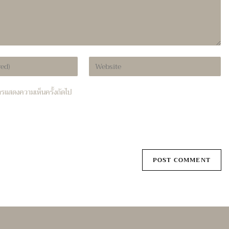
Enter
your
website
บการแสดงความเห็นครั้งถัดไป
URL
(optional)