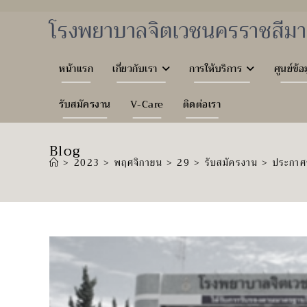
Skip
to
โรงพยาบาลจิตเวชนครราชสีมา
content
หน้าแรก
เกี่ยวกับเรา
การให้บริการ
ศูนย์ข้อ
รับสมัครงาน
V-Care
ติดต่อเรา
Blog
>
2023
>
พฤศจิกายน
>
29
>
รับสมัครงาน
>
ประกาศร