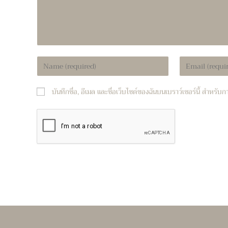
Enter
Enter
your
your
name
email
บันทึกชื่อ, อีเมล และชื่อเว็บไซต์ของฉันบนเบราว์เซอร์นี้ สำหรั
or
address
username
to
to
comment
comment