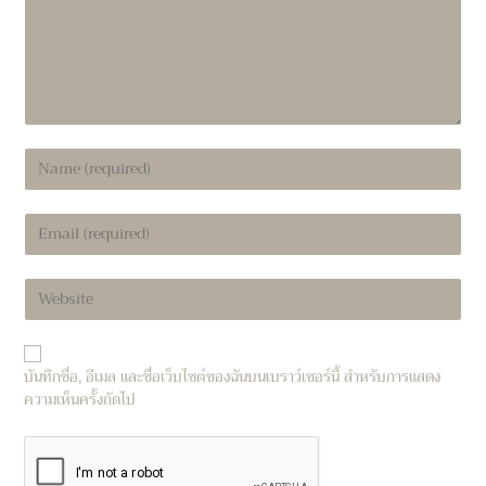
Enter
your
name
Enter
or
your
username
email
to
Enter
address
comment
your
to
website
comment
URL
บันทึกชื่อ, อีเมล และชื่อเว็บไซต์ของฉันบนเบราว์เซอร์นี้ สำหรับการแสดง
(optional)
ความเห็นครั้งถัดไป