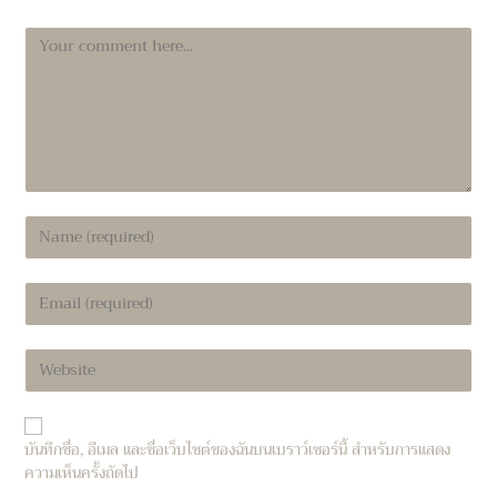
Comment
Enter
your
name
Enter
or
your
username
email
to
Enter
address
comment
your
to
website
comment
URL
บันทึกชื่อ, อีเมล และชื่อเว็บไซต์ของฉันบนเบราว์เซอร์นี้ สำหรับการแสดง
(optional)
ความเห็นครั้งถัดไป