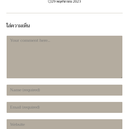
29 พฤศจิกายน 2023
ใส่ความเห็น
Comment
Enter
your
name
Enter
or
your
username
email
to
Enter
address
comment
your
to