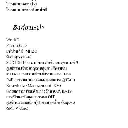
โรงพยาบาลสวนปรุง
โรงพยาบาลพระศรีมหาโพธิ์
ลิงก์แนะนำ
WorkD
Prison Care
ยาไปรษณีย์ (MH2C)
ห้องสมุดออนไลน์
SUICIDE-R9 : ฆ่าตัวตายสำเร็จ เขตสุขภาพที่ 9
ศูนย์ความเชี่ยวชาญด้านสุขภาพจิตชุมชน
แบบสอบถามความพึงพอใจระบบสารสนเทศ
P4P การจ่ายค่าตอบแทนตามผลการปฏิบัติงาน
Knowledge Management (KM)
เตรียมความพร้อมด้านการรักษาCOVID-19
การเปิดเผยข้อมูลสาธารณะ OIT
ศูนย์ติดตามต่อเนื่องผู้ป่วยจิตเวชเรื้อรังในชุมชน
(SMI-V Care)