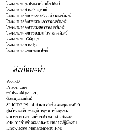
โรงพยาบาลยุวประสาทไวทโยปถัมภ์
โรงพยาบาลสวนสราญรมย์
โรงพยาบาลจิตเวชนครสวรรค์ราชนครินทร์
โรงพยาบาลจิตเวชสระแก้วราชนครินทร์
โรงพยาบาลจิตเวชสงขลาราชนครินทร์
โรงพยาบาลจิตเวชขอนแก่นราชนครินทร์
โรงพยาบาลศรีธัญญา
โรงพยาบาลสวนปรุง
โรงพยาบาลพระศรีมหาโพธิ์
ลิงก์แนะนำ
WorkD
Prison Care
ยาไปรษณีย์ (MH2C)
ห้องสมุดออนไลน์
SUICIDE-R9 : ฆ่าตัวตายสำเร็จ เขตสุขภาพที่ 9
ศูนย์ความเชี่ยวชาญด้านสุขภาพจิตชุมชน
แบบสอบถามความพึงพอใจระบบสารสนเทศ
P4P การจ่ายค่าตอบแทนตามผลการปฏิบัติงาน
Knowledge Management (KM)