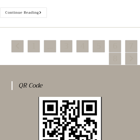
เรื่อง
Continue Reading
ประกาศ
ราคา
จ้าง
เหมา
ก่อสร้าง
อาคาร
1
…
3
4
5
6
7
เครื่อง
Go to the previous page
กำ
เนิน
8
ไฟฟ้า
Go to
๑๐๐-๕๐๐
KW
พร้อม
ติด
ตั้ง
เครื่อง
QR Code
กำเนิด
ไฟฟ้า
ขนาด
๕๐๐
กิโล
วัตต์
โรง
พยาบาล
จิตเวช
นครราชสีมา
ราช
นครินทร์