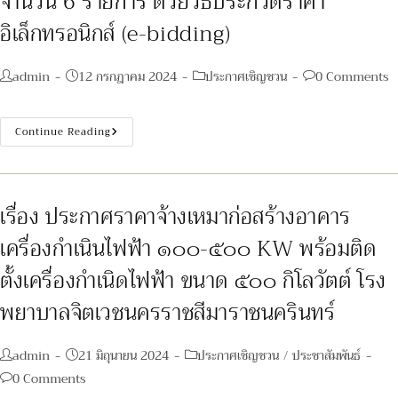
จำนวน 6 รายการ ด้วยวิธีประกวดราคา
OPD
ปี
อิเล็กทรอนิกส์ (e-bidding)
2568
Post
Post
Post
Post
admin
12 กรกฎาคม 2024
ประกาศเชิญชวน
0 Comments
author:
published:
category:
comments:
เรื่อง
Continue Reading
ประกวด
ราคา
ซื้อ
ครุภัณฑ์
คอมพิวเตอร์
จำนวน
เรื่อง ประกาศราคาจ้างเหมาก่อสร้างอาคาร
6
รายการ
เครื่องกำเนินไฟฟ้า ๑๐๐-๕๐๐ KW พร้อมติด
ด้วย
วิธี
ประกวด
ตั้งเครื่องกำเนิดไฟฟ้า ขนาด ๕๐๐ กิโลวัตต์ โรง
ราคา
อิเล็กทรอนิกส์
พยาบาลจิตเวชนครราชสีมาราชนครินทร์
(e-
Bidding)
Post
Post
Post
admin
21 มิถุนายน 2024
ประกาศเชิญชวน
/
ประชาสัมพันธ์
author:
published:
category:
Post
0 Comments
comments: