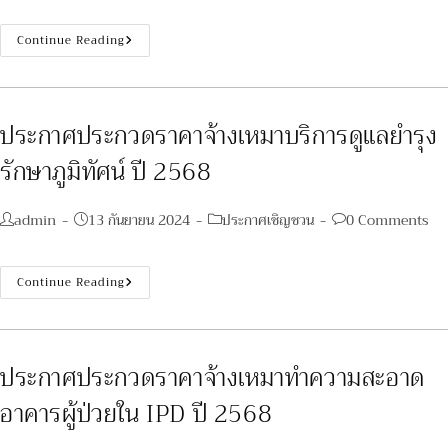
ประกาศ
Continue Reading
ประกวด
ราคา
จ้าง
เหมา
ประกอบ
อาหาร
ประกาศประกวดราคาจ้างเหมาบริการดูแลยำรุง
ปรุง
สำเร็จ
รักษาภูมิทัศน์ ปี 2568
สำหรับ
ผู้
ป่วย
ใน
Post
Post
Post
Post
admin
13 กันยายน 2024
ประกาศเชิญชวน
0 Comments
ปี
2568
author:
published:
category:
comments:
ประกาศ
Continue Reading
ประกวด
ราคา
จ้าง
เหมา
บริการ
ดูแล
ประกาศประกวดราคาจ้างเหมาทำความสะอาด
ยำ
รุง
อาคารผู้ป่วยใน IPD ปี 2568
รักษา
ภูมิ
ทัศน์