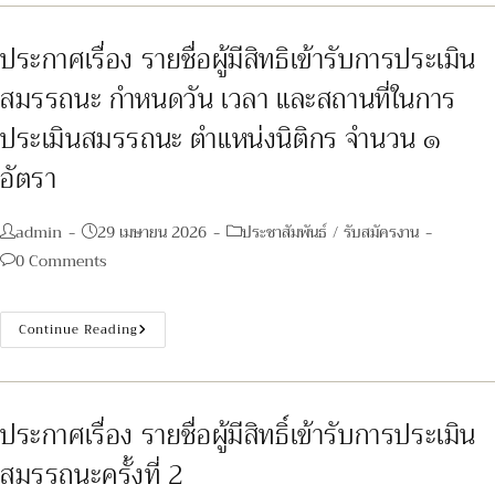
ชื่อ
ผู้
มี
สิทธิ
ประกาศเรื่อง รายชื่อผู้มีสิทธิเข้ารับการประเมิน
เข้า
รับ
สมรรถนะ กำหนดวัน เวลา และสถานที่ในการ
การ
ประเมิน
สมรรถนะ
ประเมินสมรรถนะ ตำแหน่งนิติกร จำนวน ๑
กำหนด
วัน
อัตรา
เวลา
และ
สถาน
ที่
Post
Post
Post
admin
29 เมษายน 2026
ประชาสัมพันธ์
/
รับสมัครงาน
ใน
การ
author:
published:
category:
Post
0 Comments
ประเมิน
สมรรถนะ
comments:
ตำแหน่ง
นัก
วิชาการ
ประกาศ
Continue Reading
โสต
เรื่อง
ทัศนศึกษา
ราย
จำนวน
ชื่อ
๑
ผู้
อัตรา
มี
สิทธิ
ประกาศเรื่อง รายชื่อผู้มีสิทธิ์เข้ารับการประเมิน
เข้า
รับ
สมรรถนะครั้งที่ 2
การ
ประเมิน