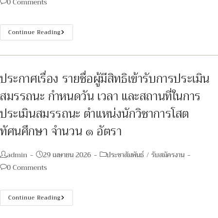
Post
0 Comments
comments:
ประกาศ
Continue Reading
ราย
ชื่อ
ผู้
ผ่าน
การ
เลือกสรร
ประกาศเรื่อง รายชื่อผู้มีสิทธิเข้ารับการประเมิน
เพื่อ
จัด
สมรรถนะ กำหนดวัน เวลา และสถานที่ในการ
จ้าง
เป็น
พนักงาน
ประเมินสมรรถนะ ตำแหน่งนักวิชาการโสต
กระทรวง
สาธารณสุข
ทัศนศึกษา จำนวน ๑ อัตรา
ทั่วไป
Post
Post
Post
admin
29 เมษายน 2026
ประชาสัมพันธ์
/
รับสมัครงาน
author:
published:
category:
Post
0 Comments
comments:
ประกาศ
Continue Reading
เรื่อง
ราย