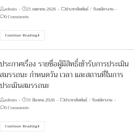
สมรรถนะ
กำหนด
Post
Post
Post
admin
21 เมษายน 2026
ประชาสัมพันธ์
/
รับสมัครงาน
วัน
เวลา
author:
published:
category:
Post
0 Comments
และ
สถาน
comments:
ที่
ใน
การ
ประกาศ
Continue Reading
ประเมิน
เรื่อง
สมรรถนะ
ราย
ตำแหน่ง
ชื่อ
นิติกร
ผู้
จำนวน
มี
๑
สิทธิ์
ประกาศเรื่อง รายชื่อผู้มีสิทธิ์เข้ารับการประเมิน
อัตรา
เข้า
รับ
สมรรถนะ กำหนดวัน เวลา และสถานที่ในการ
การ
ประเมิน
สมรรถนะ
ประเมินสมรรถนะ
ครั้ง
ที่
2
Post
Post
Post
admin
31 มีนาคม 2026
ประชาสัมพันธ์
/
รับสมัครงาน
author:
published:
category:
Post
0 Comments
comments:
ประกาศ
Continue Reading
เรื่อง