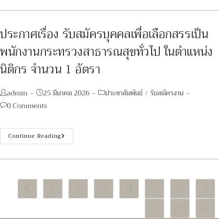
ราย
ชื่อ
ผู้
มี
สิทธิ์
ประกาศเรื่อง รับสมัครบุคคลเพื่อเลือกสรรเป็น
เข้า
รับ
พนักงานกระทรวงสาธารณสุขทั่วไป ในตำแหน่ง
การ
ประเมิน
สมรรถนะ
นิติกร จำนวน 1 อัตรา
กำหนด
วัน
เวลา
และ
Post
Post
Post
admin
25 มีนาคม 2026
ประชาสัมพันธ์
/
รับสมัครงาน
สถาน
author:
published:
category:
ที่
Post
0 Comments
ใน
comments:
การ
ประเมิน
สมรรถนะ
ประกาศ
Continue Reading
เรื่อง
รับ
สมัคร
บุคคล
เพื่อ
เลือกสรร
1
2
3
4
5
6
7
เป็น
Go to the previous page
พนักงาน
กระทรวง
…
26
สาธารณสุข
Go to
ทั่วไป
ใน