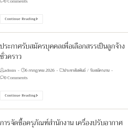
Post
0 Comments
comments:
ประกาศ
Continue Reading
รับ
สมัคร
บุคคล
เพื่อ
เลือกสรร
เป็น
ประกาศรับสมัครบุคคลเพื่อเลือกสรรเป็นลูกจ้าง
พนักงาน
กระทรวง
ชั่วคราว
สาธารณสุข
ทั่วไป
Post
Post
Post
admin
6 กรกฎาคม 2026
ประชาสัมพันธ์
/
รับสมัครงาน
author:
published:
category:
Post
0 Comments
comments:
ประกาศ
Continue Reading
รับ
สมัคร
บุคคล
เพื่อ
เลือกสรร
เป็น
การจัดซื้อครุภัณฑ์สำนักงาน เครื่องปรับอากาศ
ลูกจ้าง
ชั่วคราว