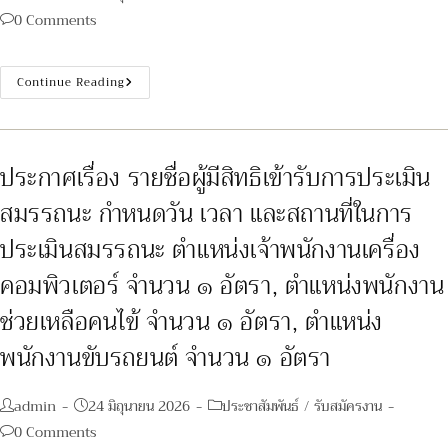
author:
published:
category:
Post
0 Comments
comments:
ประกาศ
Continue Reading
เรื่อง
ราย
ชื่อ
ผู้
มี
สิทธิ
ประกาศเรื่อง รายชื่อผู้มีสิทธิเข้ารับการประเมิน
เข้า
รับ
สมรรถนะ กำหนดวัน เวลา และสถานที่ในการ
การ
ประเมิน
สมรรถนะ
ประเมินสมรรถนะ ตำแหน่งเจ้าพนักงานเครื่อง
กำหนด
วัน
คอมพิวเตอร์ จำนวน ๑ อัตรา, ตำแหน่งพนักงาน
เวลา
และ
สถาน
ช่วยเหลือคนไข้ จำนวน ๑ อัตรา, ตำแหน่ง
ที่
ใน
พนักงานขับรถยนต์ จำนวน ๑ อัตรา
การ
ประเมิน
สมรรถนะ
ตำแหน่ง
Post
Post
นาย
Post
admin
24 มิถุนายน 2026
ประชาสัมพันธ์
/
รับสมัครงาน
ช่าง
author:
published:
category:
Post
0 Comments
เทคนิค
จำนวน