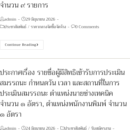
จำนวน ๙ รายการ
Post
Post
admin
29 มิถุนายน 2026
author:
published:
Post
Post
ประชาสัมพันธ์
/
ราคากลางจัดซื้อจัดจ้าง
0 Comments
category:
comments:
การ
Continue Reading
จัด
ซื้อ
ครุภัณฑ์
สำนักงาน
เครื่อง
ปรับ
ประกาศเรื่อง รายชื่อผู้มีสิทธิเข้ารับการประเมิน
อากาศ
จำนวน
สมรรถนะ กำหนดวัน เวลา และสถานที่ในการ
๙
รายการ
ประเมินสมรรถนะ ตำแหน่งนายช่างเทคนิค
จำนวน ๑ อัตรา, ตำแหน่งพนักงานพิมพ์ จำนวน
๑ อัตรา
Post
Post
Post
admin
24 มิถุนายน 2026
ประชาสัมพันธ์
/
รับสมัครงาน