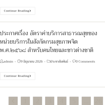
comments:
๑
อัตรา,
ตำแหน่ง
ประกาศ
Continue Reading
พนักงาน
เรื่อง
พิมพ์
ราย
จำนวน
ชื่อ
๑
ผู้
อัตรา
มี
สิทธิ
ประกาศเรื่อง อัตราค่าบริการสาธารณสุขของ
เข้า
รับ
หน่วยบริการในสังกัดกรมสุขภาพจิต
การ
ประเมิน
สมรรถนะ
พ.ศ.๒๕๖๘ สำหรับคนไทยและชาวต่างชาติ
กำหนด
วัน
เวลา
และ
Post
Post
Post
Post
admin
9 มิถุนายน 2026
ประชาสัมพันธ์
0 Comments
สถาน
author:
published:
category:
comments:
ที่
ใน
การ
ประกาศ
Continue Reading
ประเมิน
เรื่อง
สมรรถนะ
อัตรา
ตำแหน่ง
ค่า
เจ้า
บริการ
พนักงาน
สาธารณสุข
เครื่อง
ของ
คอมพิวเตอร์
1
2
3
4
5
…
26
หน่วย
จำนวน
Go to the previous page
บริการ
๑