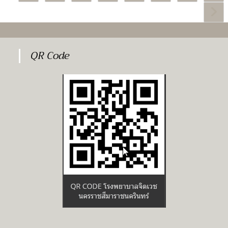
ใน
อัตรา,
สังกัด
ตำแหน่ง
Go to
กรม
พนักงาน
สุขภาพ
ช่วย
จิต
เหลือ
พ.ศ.๒๕๖๘
คนไข้
สำหรับ
จำนวน
คน
๑
QR Code
ไทย
อัตรา,
และ
ตำแหน่ง
ชาว
พนักงาน
ต่าง
ขับ
ชาติ
รถยนต์
จำนวน
๑
อัตรา