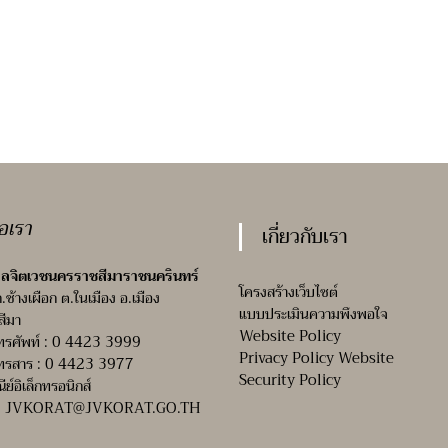
่อเรา
เกี่ยวกับเรา
ลจิตเวชนครราชสีมาราชนครินทร์
โครงสร้างเว็บไซต์
ถ.ช้างเผือก ต.ในเมือง อ.เมือง
แบบประเมินความพึงพอใจ
สีมา
Website Policy
ทรศัพท์ : 0 4423 3999
Privacy Policy Website
ทรสาร : 0 4423 3977
Security Policy
ณีย์อิเล็กทรอนิกส์
:
JVKORAT@JVKORAT.GO.TH