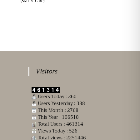
(SMI-V Care)
Visitors
Users Today : 260
Users Yesterday : 388
This Month : 2768
This Year : 106518
Total Users : 461314
Views Today : 526
Total views : 2251446