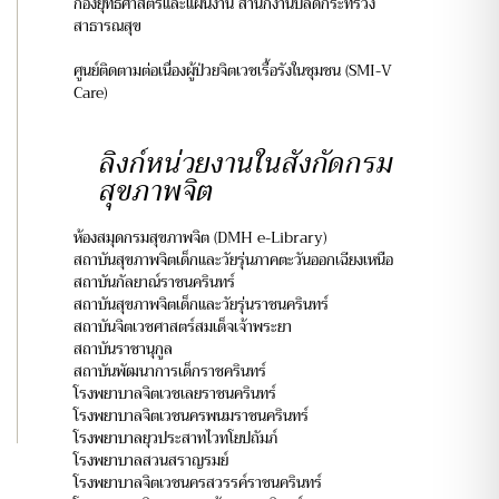
กองยุทธศาสตร์และแผนงาน สำนักงานปลัดกระทรวง
สาธารณสุข
ศูนย์ติดตามต่อเนื่องผู้ป่วยจิตเวชเรื้อรังในชุมชน (SMI-V
Care)
ลิงก์หน่วยงานในสังกัดกรม
สุขภาพจิต
ห้องสมุดกรมสุขภาพจิต (DMH e-Library)
สถาบันสุขภาพจิตเด็กและวัยรุ่นภาคตะวันออกเฉียงเหนือ
สถาบันกัลยาณ์ราชนครินทร์
สถาบันสุขภาพจิตเด็กและวัยรุ่นราชนครินทร์
สถาบันจิตเวชศาสตร์สมเด็จเจ้าพระยา
สถาบันราชานุกูล
สถาบันพัฒนาการเด็กราชครินทร์
โรงพยาบาลจิตเวชเลยราชนครินทร์
โรงพยาบาลจิตเวชนครพนมราชนครินทร์
โรงพยาบาลยุวประสาทไวทโยปถัมภ์
โรงพยาบาลสวนสราญรมย์
โรงพยาบาลจิตเวชนครสวรรค์ราชนครินทร์