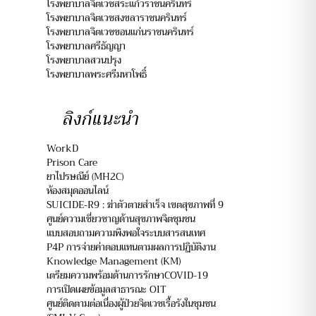
โรงพยาบาลจิตเวชสระแก้วราชนครินทร์
โรงพยาบาลจิตเวชสงขลาราชนครินทร์
โรงพยาบาลจิตเวชขอนแก่นราชนครินทร์
โรงพยาบาลศรีธัญญา
โรงพยาบาลสวนปรุง
โรงพยาบาลพระศรีมหาโพธิ์
ลิงก์แนะนำ
WorkD
Prison Care
ยาไปรษณีย์ (MH2C)
ห้องสมุดออนไลน์
SUICIDE-R9 : ฆ่าตัวตายสำเร็จ เขตสุขภาพที่ 9
ศูนย์ความเชี่ยวชาญด้านสุขภาพจิตชุมชน
แบบสอบถามความพึงพอใจระบบสารสนเทศ
P4P การจ่ายค่าตอบแทนตามผลการปฏิบัติงาน
Knowledge Management (KM)
เตรียมความพร้อมด้านการรักษาCOVID-19
การเปิดเผยข้อมูลสาธารณะ OIT
ศูนย์ติดตามต่อเนื่องผู้ป่วยจิตเวชเรื้อรังในชุมชน