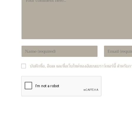
Enter
Enter
your
your
name
email
บันทึกชื่อ, อีเมล และชื่อเว็บไซต์ของฉันบนเบราว์เซอร์นี้ สำหรั
or
address
username
to
to
comment
comment