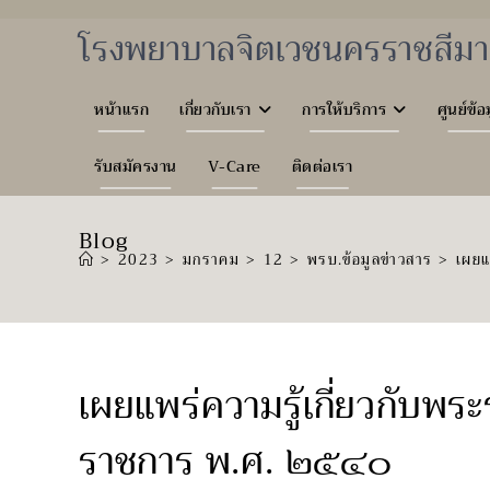
Skip
to
โรงพยาบาลจิตเวชนครราชสีมา
content
หน้าแรก
เกี่ยวกับเรา
การให้บริการ
ศูนย์ข้อ
รับสมัครงาน
V-Care
ติดต่อเรา
Blog
>
2023
>
มกราคม
>
12
>
พรบ.ข้อมูลข่าวสาร
>
เผยแ
เผยแพร่ความรู้เกี่ยวกับพร
ราชการ พ.ศ. ๒๕๔๐