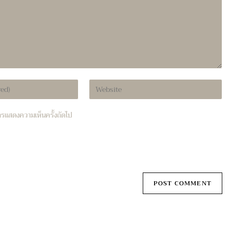
Enter
your
website
บการแสดงความเห็นครั้งถัดไป
URL
(optional)