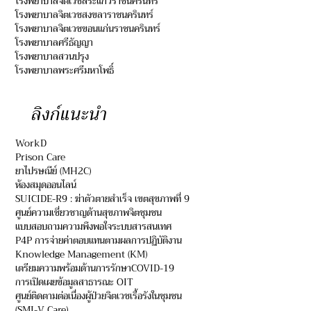
โรงพยาบาลจิตเวชสระแก้วราชนครินทร์
โรงพยาบาลจิตเวชสงขลาราชนครินทร์
โรงพยาบาลจิตเวชขอนแก่นราชนครินทร์
โรงพยาบาลศรีธัญญา
โรงพยาบาลสวนปรุง
โรงพยาบาลพระศรีมหาโพธิ์
ลิงก์แนะนำ
WorkD
Prison Care
ยาไปรษณีย์ (MH2C)
ห้องสมุดออนไลน์
SUICIDE-R9 : ฆ่าตัวตายสำเร็จ เขตสุขภาพที่ 9
ศูนย์ความเชี่ยวชาญด้านสุขภาพจิตชุมชน
แบบสอบถามความพึงพอใจระบบสารสนเทศ
P4P การจ่ายค่าตอบแทนตามผลการปฏิบัติงาน
Knowledge Management (KM)
เตรียมความพร้อมด้านการรักษาCOVID-19
การเปิดเผยข้อมูลสาธารณะ OIT
ศูนย์ติดตามต่อเนื่องผู้ป่วยจิตเวชเรื้อรังในชุมชน
(SMI-V Care)