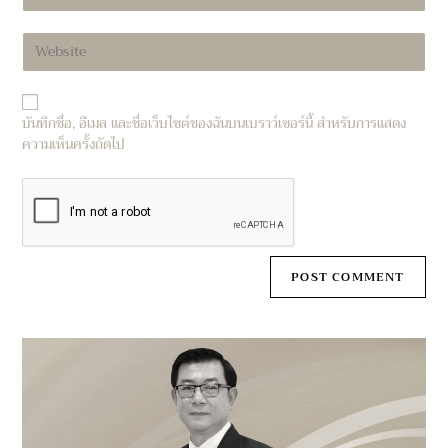
your
username
email
to
Enter
address
comment
your
to
website
comment
URL
บันทึกชื่อ, อีเมล และชื่อเว็บไซต์ของฉันบนเบราว์เซอร์นี้ สำหรับการแสดง
(optional)
ความเห็นครั้งถัดไป