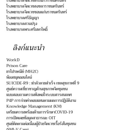
โรงพยาบาลจิตเวชสระแก้วราชนครินทร์
โรงพยาบาลจิตเวชสงขลาราชนครินทร์
โรงพยาบาลจิตเวชขอนแก่นราชนครินทร์
โรงพยาบาลศรีธัญญา
โรงพยาบาลสวนปรุง
โรงพยาบาลพระศรีมหาโพธิ์
ลิงก์แนะนำ
WorkD
Prison Care
ยาไปรษณีย์ (MH2C)
ห้องสมุดออนไลน์
SUICIDE-R9 : ฆ่าตัวตายสำเร็จ เขตสุขภาพที่ 9
ศูนย์ความเชี่ยวชาญด้านสุขภาพจิตชุมชน
แบบสอบถามความพึงพอใจระบบสารสนเทศ
P4P การจ่ายค่าตอบแทนตามผลการปฏิบัติงาน
Knowledge Management (KM)
เตรียมความพร้อมด้านการรักษาCOVID-19
การเปิดเผยข้อมูลสาธารณะ OIT
ศูนย์ติดตามต่อเนื่องผู้ป่วยจิตเวชเรื้อรังในชุมชน
(SMI-V Care)