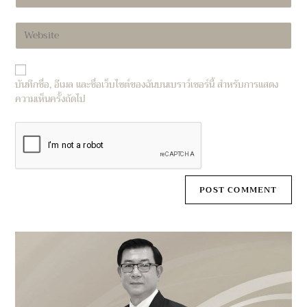
your
username
email
to
Enter
address
comment
your
to
website
comment
URL
บันทึกชื่อ, อีเมล และชื่อเว็บไซต์ของฉันบนเบราว์เซอร์นี้ สำหรับการแสดง
(optional)
ความเห็นครั้งถัดไป