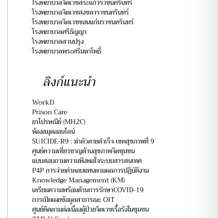
โรงพยาบาลจิตเวชสระแก้วราชนครินทร์
โรงพยาบาลจิตเวชสงขลาราชนครินทร์
โรงพยาบาลจิตเวชขอนแก่นราชนครินทร์
โรงพยาบาลศรีธัญญา
โรงพยาบาลสวนปรุง
โรงพยาบาลพระศรีมหาโพธิ์
ลิงก์แนะนำ
WorkD
Prison Care
ยาไปรษณีย์ (MH2C)
ห้องสมุดออนไลน์
SUICIDE-R9 : ฆ่าตัวตายสำเร็จ เขตสุขภาพที่ 9
ศูนย์ความเชี่ยวชาญด้านสุขภาพจิตชุมชน
แบบสอบถามความพึงพอใจระบบสารสนเทศ
P4P การจ่ายค่าตอบแทนตามผลการปฏิบัติงาน
Knowledge Management (KM)
เตรียมความพร้อมด้านการรักษาCOVID-19
การเปิดเผยข้อมูลสาธารณะ OIT
ศูนย์ติดตามต่อเนื่องผู้ป่วยจิตเวชเรื้อรังในชุมชน