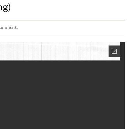
ng)
Comments
ents: