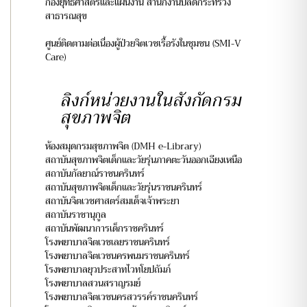
กองยุทธศาสตร์และแผนงาน สำนักงานปลัดกระทรวง
สาธารณสุข
ศูนย์ติดตามต่อเนื่องผู้ป่วยจิตเวชเรื้อรังในชุมชน (SMI-V
Care)
ลิงก์หน่วยงานในสังกัดกรม
สุขภาพจิต
ห้องสมุดกรมสุขภาพจิต (DMH e-Library)
สถาบันสุขภาพจิตเด็กและวัยรุ่นภาคตะวันออกเฉียงเหนือ
สถาบันกัลยาณ์ราชนครินทร์
สถาบันสุขภาพจิตเด็กและวัยรุ่นราชนครินทร์
สถาบันจิตเวชศาสตร์สมเด็จเจ้าพระยา
สถาบันราชานุกูล
สถาบันพัฒนาการเด็กราชครินทร์
โรงพยาบาลจิตเวชเลยราชนครินทร์
โรงพยาบาลจิตเวชนครพนมราชนครินทร์
โรงพยาบาลยุวประสาทไวทโยปถัมภ์
โรงพยาบาลสวนสราญรมย์
โรงพยาบาลจิตเวชนครสวรรค์ราชนครินทร์