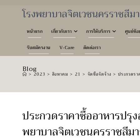
Skip
to
โรงพยาบาลจิตเวชนครราชสีมา
content
หน้าแรก
เกี่ยวกับเรา
การให้บริการ
ศูนย์ข้อ
รับสมัครงาน
V-Care
ติดต่อเรา
Blog
>
2023
>
สิงหาคม
>
21
>
จัดซื้อจัดจ้าง
>
ประกวดราคา
ประกวดราคาซื้ออาหารปรุงสำ
พยาบาลจิตเวชนครราชสีมาร