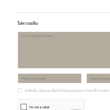
ใส่ความเห็น
Comment
Enter
Enter
your
your
name
email
บันทึกชื่อ, อีเมล และชื่อเว็บไซต์ของฉันบนเบราว์เซอร์นี้ สำหรั
or
address
username
to
to
comment
comment