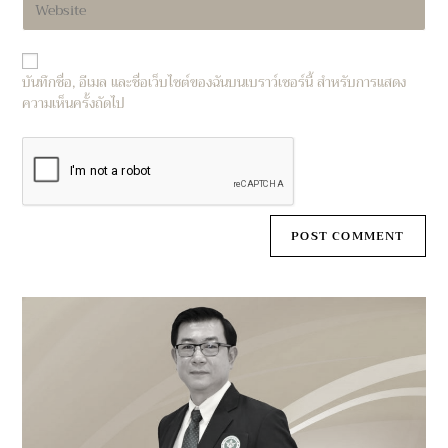
address
comment
your
to
website
comment
URL
บันทึกชื่อ, อีเมล และชื่อเว็บไซต์ของฉันบนเบราว์เซอร์นี้ สำหรับการแสดง
(optional)
ความเห็นครั้งถัดไป