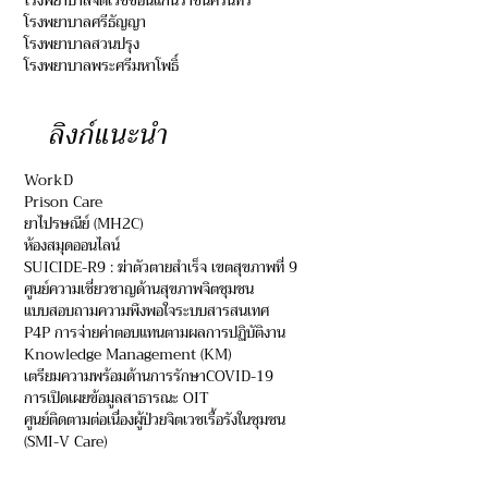
โรงพยาบาลจิตเวชขอนแก่นราชนครินทร์
โรงพยาบาลศรีธัญญา
โรงพยาบาลสวนปรุง
โรงพยาบาลพระศรีมหาโพธิ์
ลิงก์แนะนำ
WorkD
Prison Care
ยาไปรษณีย์ (MH2C)
ห้องสมุดออนไลน์
SUICIDE-R9 : ฆ่าตัวตายสำเร็จ เขตสุขภาพที่ 9
ศูนย์ความเชี่ยวชาญด้านสุขภาพจิตชุมชน
แบบสอบถามความพึงพอใจระบบสารสนเทศ
P4P การจ่ายค่าตอบแทนตามผลการปฏิบัติงาน
Knowledge Management (KM)
เตรียมความพร้อมด้านการรักษาCOVID-19
การเปิดเผยข้อมูลสาธารณะ OIT
ศูนย์ติดตามต่อเนื่องผู้ป่วยจิตเวชเรื้อรังในชุมชน
(SMI-V Care)