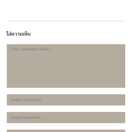
ใส่ความเห็น
Comment
Enter
your
name
Enter
or
your
username
email
to
Enter