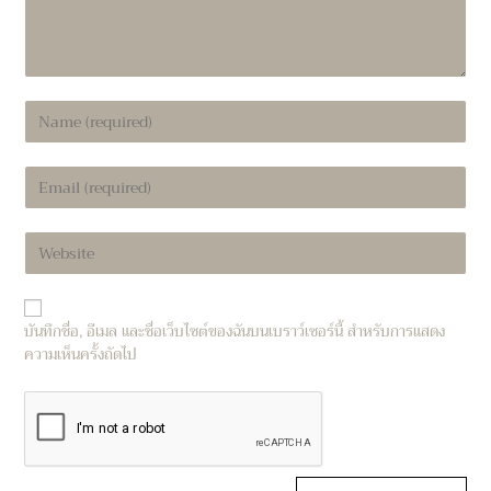
Enter
your
name
Enter
or
your
username
email
to
Enter
address
comment
your
to
website
comment
URL
บันทึกชื่อ, อีเมล และชื่อเว็บไซต์ของฉันบนเบราว์เซอร์นี้ สำหรับการแสดง
(optional)
ความเห็นครั้งถัดไป