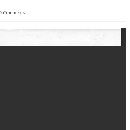
st
0 Comments
mments: