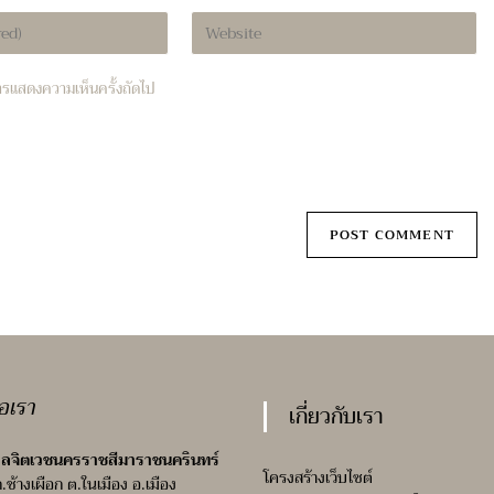
Enter
your
website
บการแสดงความเห็นครั้งถัดไป
URL
(optional)
่อเรา
เกี่ยวกับเรา
ลจิตเวชนครราชสีมาราชนครินทร์
โครงสร้างเว็บไซต์
ถ.ช้างเผือก ต.ในเมือง อ.เมือง