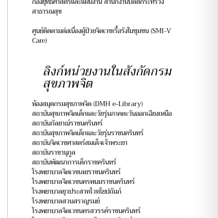
กองยุทธศาสตร์และแผนงาน สำนักงานปลัดกระทรวง
สาธารณสุข
ศูนย์ติดตามต่อเนื่องผู้ป่วยจิตเวชเรื้อรังในชุมชน (SMI-V
Care)
ลิงก์หน่วยงานในสังกัดกรม
สุขภาพจิต
ห้องสมุดกรมสุขภาพจิต (DMH e-Library)
สถาบันสุขภาพจิตเด็กและวัยรุ่นภาคตะวันออกเฉียงเหนือ
สถาบันกัลยาณ์ราชนครินทร์
สถาบันสุขภาพจิตเด็กและวัยรุ่นราชนครินทร์
สถาบันจิตเวชศาสตร์สมเด็จเจ้าพระยา
สถาบันราชานุกูล
สถาบันพัฒนาการเด็กราชครินทร์
โรงพยาบาลจิตเวชเลยราชนครินทร์
โรงพยาบาลจิตเวชนครพนมราชนครินทร์
โรงพยาบาลยุวประสาทไวทโยปถัมภ์
โรงพยาบาลสวนสราญรมย์
โรงพยาบาลจิตเวชนครสวรรค์ราชนครินทร์