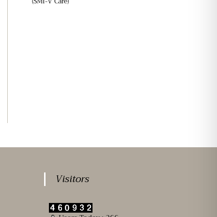
(SMI-V Care)
Visitors