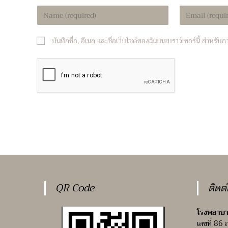
Enter
Enter
your
your
name
email
บันทึกชื่อ, อีเมล และชื่อเว็บไซต์ของฉันบนเบราว์เซอร์นี้ สำหรั
or
address
username
to
to
comment
comment
QR Code
ติดต
โรงพยาบา
เลขที่ 86 