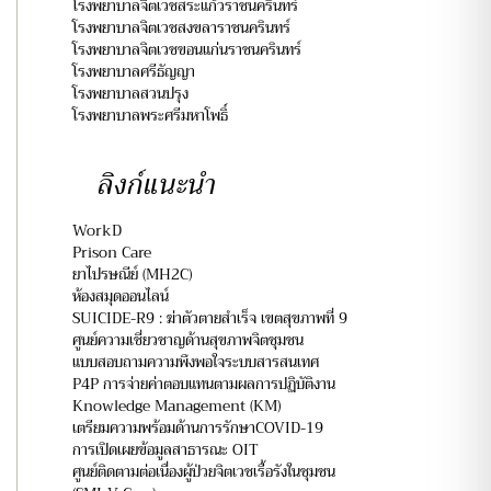
โรงพยาบาลจิตเวชสระแก้วราชนครินทร์
โรงพยาบาลจิตเวชสงขลาราชนครินทร์
โรงพยาบาลจิตเวชขอนแก่นราชนครินทร์
โรงพยาบาลศรีธัญญา
โรงพยาบาลสวนปรุง
โรงพยาบาลพระศรีมหาโพธิ์
ลิงก์แนะนำ
WorkD
Prison Care
ยาไปรษณีย์ (MH2C)
ห้องสมุดออนไลน์
SUICIDE-R9 : ฆ่าตัวตายสำเร็จ เขตสุขภาพที่ 9
ศูนย์ความเชี่ยวชาญด้านสุขภาพจิตชุมชน
แบบสอบถามความพึงพอใจระบบสารสนเทศ
P4P การจ่ายค่าตอบแทนตามผลการปฏิบัติงาน
Knowledge Management (KM)
เตรียมความพร้อมด้านการรักษาCOVID-19
การเปิดเผยข้อมูลสาธารณะ OIT
ศูนย์ติดตามต่อเนื่องผู้ป่วยจิตเวชเรื้อรังในชุมชน