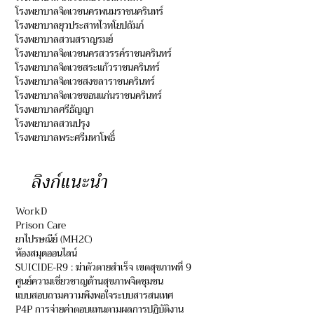
โรงพยาบาลจิตเวชนครพนมราชนครินทร์
โรงพยาบาลยุวประสาทไวทโยปถัมภ์
โรงพยาบาลสวนสราญรมย์
โรงพยาบาลจิตเวชนครสวรรค์ราชนครินทร์
โรงพยาบาลจิตเวชสระแก้วราชนครินทร์
โรงพยาบาลจิตเวชสงขลาราชนครินทร์
โรงพยาบาลจิตเวชขอนแก่นราชนครินทร์
โรงพยาบาลศรีธัญญา
โรงพยาบาลสวนปรุง
โรงพยาบาลพระศรีมหาโพธิ์
ลิงก์แนะนำ
WorkD
Prison Care
ยาไปรษณีย์ (MH2C)
ห้องสมุดออนไลน์
SUICIDE-R9 : ฆ่าตัวตายสำเร็จ เขตสุขภาพที่ 9
ศูนย์ความเชี่ยวชาญด้านสุขภาพจิตชุมชน
แบบสอบถามความพึงพอใจระบบสารสนเทศ
P4P การจ่ายค่าตอบแทนตามผลการปฏิบัติงาน