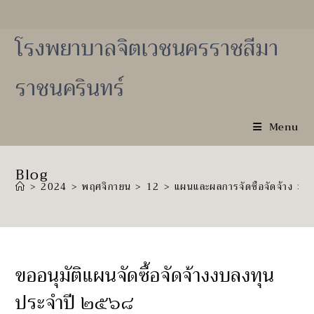
Skip
to
content
โรงพยาบาลจิตเวชนครราชสีมา
ราชนครินทร์
Menu
Blog
>
2024
>
พฤศจิกายน
>
12
>
แผนและผลการจัดซื้อจัดจ้าง
>
ข
ขออนุมัติแผนจัดซื้อจัดจ้างงบลงทุน
ประจำปี ๒๕๖๘