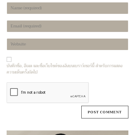
Enter
your
name
Enter
or
your
username
email
to
Enter
address
comment
your
to
website
comment
URL
บันทึกชื่อ, อีเมล และชื่อเว็บไซต์ของฉันบนเบราว์เซอร์นี้ สำหรับการแสดง
(optional)
ความเห็นครั้งถัดไป