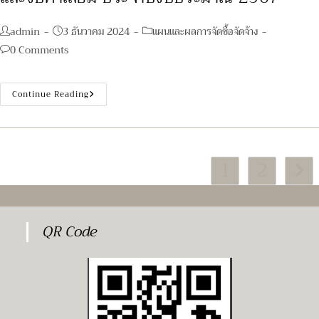
สามารถ
ทักษะ
และ
Post
Post
Post
admin
3 ธันวาคม 2024
แผนและผลการจัดซื้อจัดจ้าง
สมรรถนะ
ครั้ง
author:
published:
category:
Post
0 Comments
ที่
1
comments:
และ
มี
สิทธิ
แผน/
Continue Reading
เข้า
ผล
รับ
การ
การ
จัด
ประเมิน
ซื้อ
ความ
จัด
รู้
จ้าง
ความ
1
2
งบ
Go to
สามารถ
ลงทุน
ทักษะ
จาก
และ
เงิน
สมรรถนะ
บำรุง
ครั้ง
และ
ที่
งบ
QR Code
2
ค่า
ใน
เสื่อม
ตำแหน่ง
ประจำ
พนักงาน
ปีงบประมาณ
เภสัชกรรม
2567
1
อัตรา
ตำแหน่ง
ผู้