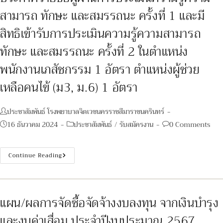
สามารถ
ทักษะ
สามารถ ทักษะ และสมรรถนะ ครั้งที่ 1 และมี
และ
สมรรถนะ
สิทธิเข้ารับการประเมินความรู้ความสามารถ
ครั้ง
ที่
2
ทักษะ และสมรรถนะ ครั้งที่ 2 ในตำแหน่ง
ใน
ตำแหน่ง
พนักงานเภสัชกรรม 1 อัตรา ตำแหน่งผู้ช่วย
วิศวกร
ไฟฟ้า
1
เหลือคนไข้ (ม3, ม.6) 1 อัตรา
อัตรา
ตำแหน่ง
พนักงาน
พิมพ์
Post
ประชาสัมพันธ์ โรงพยาบาลจิตเวชนครราชสีมาราชนครินทร์
1
author:
อัตรา
Post
Post
Post
16 ธันวาคม 2024
ประชาสัมพันธ์
/
รับสมัครงาน
0 Comments
published:
category:
comments:
ประกาศ
Continue Reading
ราย
ชื่อ
ผู้
ผ่าน
การ
ประเมิน
แผน/ผลการจัดซื้อจัดจ้างงบลงทุน จากเงินบำรุง
ความ
รู้
และงบค่าเสื่อม ประจำปีงบประมาณ 2567
ความ