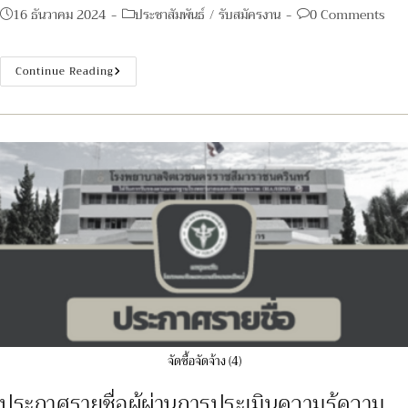
author:
Post
Post
Post
16 ธันวาคม 2024
ประชาสัมพันธ์
/
รับสมัครงาน
0 Comments
published:
category:
comments:
ประกาศ
Continue Reading
ราย
ชื่อ
ผู้
ผ่าน
การ
ประเมิน
ความ
รู้
ความ
สามารถ
ทักษะ
และ
สมรรถนะ
ครั้ง
ที่
1
และ
มี
สิทธิ
เข้า
รับ
การ
จัดซื้อจัดจ้าง (4)
ประเมิน
ความ
รู้
ประกาศรายชื่อผู้ผ่านการประเมินความรู้ความ
ความ