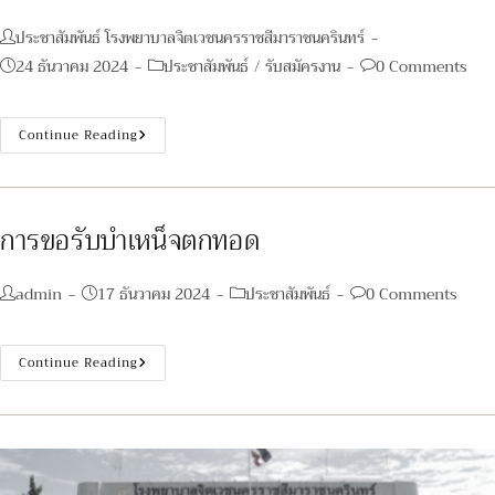
Post
ประชาสัมพันธ์ โรงพยาบาลจิตเวชนครราชสีมาราชนครินทร์
author:
Post
Post
Post
24 ธันวาคม 2024
ประชาสัมพันธ์
/
รับสมัครงาน
0 Comments
published:
category:
comments:
ประกาศ
Continue Reading
ราย
ชื่อ
ผู้
ผ่าน
การ
เลือกสรร
การขอรับบำเหน็จตกทอด
เพื่อ
จัด
จ้าง
เป็น
Post
Post
Post
Post
admin
17 ธันวาคม 2024
ประชาสัมพันธ์
0 Comments
พนักงาน
author:
published:
category:
comments:
กระทรวง
สาธารณสุข
ทั่วไป
การ
Continue Reading
ใน
ขอรับ
ตำแหน่ง
บำเหน็จ
วิศวกร
ตกทอด
ไฟฟ้า
1
อัตรา
ตำแหน่ง
พนักงาน
พิมพ์