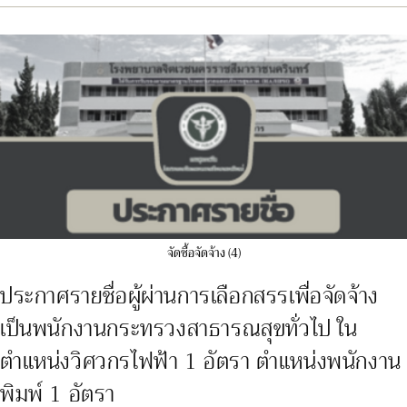
ผู้
ผ่าน
การ
เลือกสรร
เพื่อ
จัด
จ้าง
เป็น
ลูกจ้าง
ชั่วคราว
ใน
ตำแหน่ง
พนักงาน
เภสัชกรรม
1
อัตรา
ตำแหน่ง
ผู้
ช่วย
เหลือ
จัดซื้อจัดจ้าง (4)
คนไข้
(ม3,
ม.6)
ประกาศรายชื่อผู้ผ่านการเลือกสรรเพื่อจัดจ้าง
1
อัตรา
เป็นพนักงานกระทรวงสาธารณสุขทั่วไป ใน
ตำแหน่งวิศวกรไฟฟ้า 1 อัตรา ตำแหน่งพนักงาน
พิมพ์ 1 อัตรา