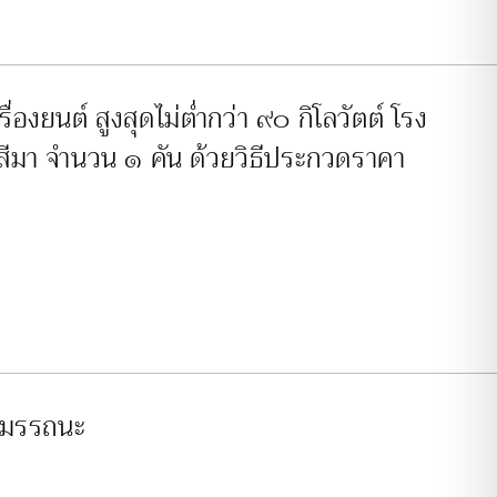
องยนต์ สูงสุดไม่ต่ำกว่า ๙๐ กิโลวัตต์ โรง
ีมา จำนวน ๑ คัน ด้วยวิธีประกวดราคา
นสมรรถนะ