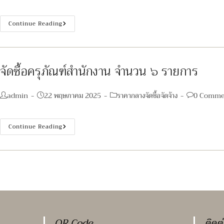
author:
published:
category:
comm
ต่ำ
กว่า
๒,๔๐๐
ประกาศ
Continue Reading
ซีซี
ราย
หรือ
ชื่อ
กำลัง
ผู้
เครื่องยนต์
ที่
สูงสุด
มี
ไม่
สิทธิ
จัดซื้อครุภัณฑ์สำนักงาน จำนวน ๖ รายการ
ต่ำ
เข้า
กว่า
รับ
๙๐
การ
กิโล
ประเมิน
Post
Post
Post
Post
admin
22 พฤษภาคม 2025
ราคากลางจัดซื้อจัดจ้าง
0 Comme
วัตต์
สมรรถนะ
โรง
author:
published:
category:
comments:
กำหนด
พยาบาล
วัน
จิตเวช
เวลา
นครราชสีมา
จัด
Continue Reading
และ
ราช
ซื้อ
สถาน
นครินทร์
ครุภัณฑ์
ที่
ตำบล
สำนักงาน
ใน
ใน
จำนวน
การ
เมือง
๖
ประเมิน
อำเภอ
รายการ
สมรรถนะ
เมือง
นครราชสีมา
จังหวัด
นครราชสีมา
จำนวน
๑
คัน
QR Code
ติดต
ด้วย