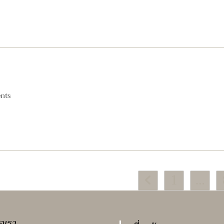
ents:
nts
1
…
Go to the previous page
่อเรา