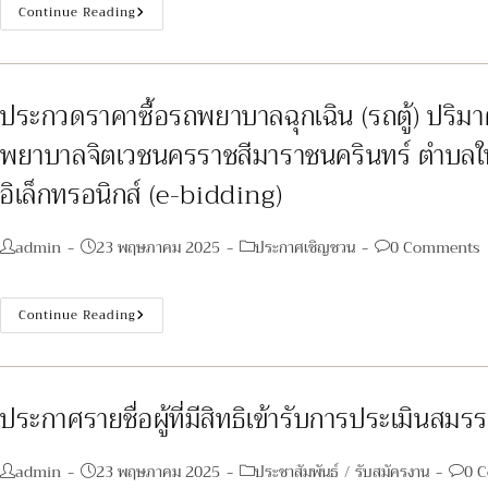
ทักษะ
พิมพ์(วุฒิ
ประกาศ
Continue Reading
และ
ม.3,
ประกวด
สมรรถนะ
ม.6)
ราคา
ครั้ง
1
ซื้อ
ที่
อัตรา,
ครุภัณฑ์
1
ผู้
สำนักงาน
เพื่อ
ช่วย
จำนวน
ประกวดราคาซื้อรถพยาบาลฉุกเฉิน (รถตู้) ปริมาตร
เลือกสรร
ช่าง
๖
เป็น
ทั่วไป
รายการ
พนักงาน
พยาบาลจิตเวชนครราชสีมาราชนครินทร์ ตำบลในเ
(วุฒิ
ด้วย
ราชการ
ม.3,
วิธี
ทั่วไป
ม.6)
ประกวด
อิเล็กทรอนิกส์ (e-bidding)
ใน
1
ราคา
ตำแหน่ง
อัตรา
อิเล็กทรอนิกส์
นัก
(e-
สังคมสงเคราะห์
Bidding)
Post
Post
1
Post
Post
admin
23 พฤษภาคม 2025
ประกาศเชิญชวน
0 Comments
อัตรา,
author:
published:
category:
comments:
นัก
วิชาการ
เงิน
ประกวด
Continue Reading
บัญชี
ราคา
2
ซื้อ
อัตรา,
รถ
แพทย์
พยาบาล
แผน
ฉุกเฉิน
ไทย
(รถ
ประกาศรายชื่อผู้ที่มีสิทธิเข้ารับการประเมิน
1
ตู้)
อัตรา
ปริมาตร
กระบอก
สูบ
Post
Post
Post
Post
admin
23 พฤษภาคม 2025
ประชาสัมพันธ์
/
รับสมัครงาน
0 
ไม่