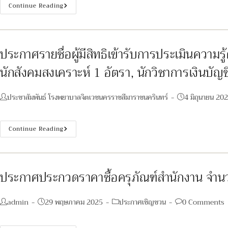
ประกาศ
Continue Reading
ราย
ชื่อ
ผู้
ผ่าน
การ
ประเมิน
ประกาศรายชื่อผู้มีสิทธิเข้ารับการประเมินความ
สมรรถนะ
ครั้ง
นักสังคมสงเคราะห์ 1 อัตรา, นักวิชาการเงินบัญ
ที่
1
และ
มี
Post
Post
ประชาสัมพันธ์ โรงพยาบาลจิตเวชนครราชสีมาราชนครินทร์
4 มิถุนายน 20
สิทธิ์
เข้า
author:
published:
รับ
การ
ประเมิน
ประกาศ
Continue Reading
สมรรถนะ
ราย
ครั้ง
ชื่อ
ที่
ผู้
2
มี
ตำแหน่ง
สิทธิ
พนักงาน
เข้า
ประกาศประกวดราคาซื้อครุภัณฑ์สำนักงาน จำนว
ช่วย
รับ
เหลือ
การ
คนไข้(วุฒิ
ประเมิน
ม.3,
ความ
Post
Post
Post
Post
admin
29 พฤษภาคม 2025
ประกาศเชิญชวน
0 Comments
ม.6)
รู้
author:
published:
category:
comments:
1
ความ
อัตรา,
สามารถ
พนักงาน