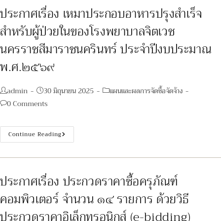
ผู้
ผ่าน
ประกาศเรื่อง เหมาประกอบอาหารปรุงสำเร็จ
การ
เลือกสรร
สำหรับผู้ป่วยในของโรงพยาบาลจิตเวช
เพื่อ
จัด
จ้าง
นครราชสีมาราชนครินทร์ ประจำปีงบประมาณ
เป็น
พนักงาน
พ.ศ.๒๕๖๙
ราชการ
ทั่วไป
โรง
พยาบาล
Post
Post
Post
admin
30 มิถุนายน 2025
แผนและผลการจัดซื้อจัดจ้าง
จิตเวช
นครราชสีมา
author:
published:
category:
Post
0 Comments
ราช
นครินทร์
comments:
ประกาศ
Continue Reading
เรื่อง
เหมา
ประกอบ
อาหาร
ปรุง
สำเร็จ
ประกาศเรื่อง ประกวดราคาซื้อครุภัณฑ์
สำหรับ
ผู้
คอมพิวเตอร์ จำนวน ๑๔ รายการ ด้วยวิธี
ป่วย
ใน
ของ
ประกวดราคาอิเล็กทรอนิกส์ (e-bidding)
โรง