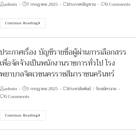
Post
Post
Post
Post
admin
7 กรกฎาคม 2025
ประกาศเชิญชวน
0 Comments
author:
published:
category:
comments:
ประกาศ
Continue Reading
เรื่อง
ประกวด
ราคา
ซื้อ
ครุภัณฑ์
สำนักงาน
ประกาศเรื่อง บัญชีรายชื่อผู้ผ่านการเลือกสรร
จำนวน
๖
เพื่อจัดจ้างเป็นพนักงานราชการทั่วไป โรง
รายการ
ด้วย
วิธี
พยาบาลจิตเวชนครราชสีมาราชนครินทร์
ประกวด
ราคา
อิเล็กทรอนิกส์
(e-
Post
Post
Post
admin
1 กรกฎาคม 2025
ประชาสัมพันธ์
/
รับสมัครงาน
Bidding)
author:
published:
category:
Post
0 Comments
comments:
ประกาศ
Continue Reading
เรื่อง
บัญชี
ราย
ชื่อ