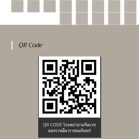
1
…
5
6
7
8
9
สะอาด
Go to the previous page
อาคาร
ผู้
10
11
…
15
ป่วย
Go to
ใน
โรง
พยาบาล
จิตเวช
นครราชสีมา
ราช
QR Code
นครินทร์
ประจำ
ปีงบประมาณ
๒๕๖๙