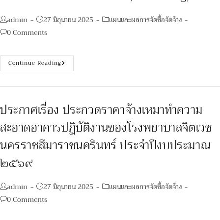
พยาบาล
จิตเวช
นครราชสีมา
Post
Post
Post
admin
27 มิถุนายน 2025
แผนและผลการจัดซื้อจัดจ้าง
ราช
author:
published:
category:
นครินทร์
Post
0 Comments
ประจำ
comments:
ปีงบประมาณ
พ.ศ.๒๕๖๙
ประกาศ
Continue Reading
เรื่อง
ประกวด
ราคา
ซื้อ
ครุภัณฑ์
คอมพิวเตอร์
ประกาศเรื่อง ประกวดราคาจ้างเหมาทำความ
จำนวน
๑๔
สะอาดอาคารปฏิบัติงานของโรงพยาบาลจิตเวช
รายการ
ด้วย
วิธี
นครราชสีมาราชนครินทร์ ประจำปีงบประมาณ
ประกวด
ราคา
๒๕๖๙
อิเล็กทรอนิกส์
(e-
Bidding)
Post
Post
Post
admin
27 มิถุนายน 2025
แผนและผลการจัดซื้อจัดจ้าง
author:
published:
category:
Post
0 Comments
comments: