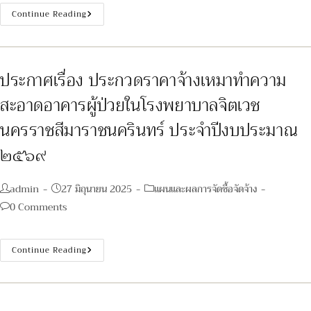
ประกาศ
Continue Reading
เรื่อง
ประกวด
ราคา
จ้าง
เหมา
ทำความ
ประกาศเรื่อง ประกวดราคาจ้างเหมาทำความ
สะอาด
อาคาร
สะอาดอาคารผู้ป่วยในโรงพยาบาลจิตเวช
ปฏิบัติ
งาน
ของ
นครราชสีมาราชนครินทร์ ประจำปีงบประมาณ
โรง
พยาบาล
๒๕๖๙
จิตเวช
นครราชสีมา
ราช
นครินทร์
Post
Post
Post
admin
27 มิถุนายน 2025
แผนและผลการจัดซื้อจัดจ้าง
ประจำ
ปีงบประมาณ
author:
published:
category:
Post
0 Comments
๒๕๖๙
comments:
ประกาศ
Continue Reading
เรื่อง
ประกวด
ราคา
จ้าง
เหมา
ทำความ